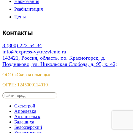
Наркомания
Реабилитация
Цены
Контакты
8 (800) 222-54-34
info@express-vytrezvlenie.ru
143421, Россия, область, г.о. Красногорск, д.
Поздняково, ул. Никольская Слобода, д. 95, к. 42;
ООО «Скорая помощь»
ОГРН: 1245000114919
Сясьстрой
Апрелевка
Архангельск
Балашиха
Белоозёрский
Бокситогорск